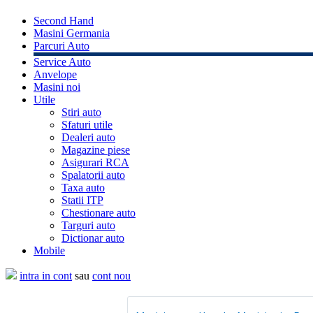
Second Hand
Masini Germania
Parcuri Auto
Service Auto
Anvelope
Masini noi
Utile
Stiri auto
Sfaturi utile
Dealeri auto
Magazine piese
Asigurari RCA
Spalatorii auto
Taxa auto
Statii ITP
Chestionare auto
Targuri auto
Dictionar auto
Mobile
intra in cont
sau
cont nou