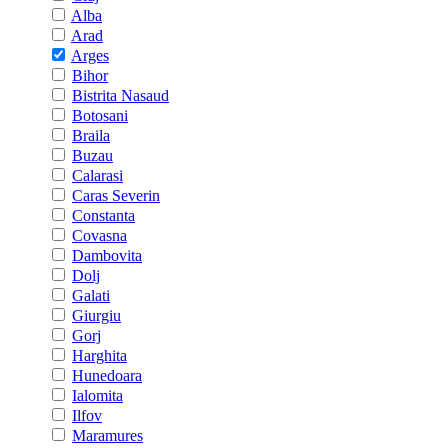
Alba
Arad
Arges
Bihor
Bistrita Nasaud
Botosani
Braila
Buzau
Calarasi
Caras Severin
Constanta
Covasna
Dambovita
Dolj
Galati
Giurgiu
Gorj
Harghita
Hunedoara
Ialomita
Ilfov
Maramures