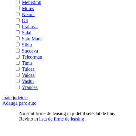
Mehedinti
Mures
Neamt
Olt
Prahova
Salaj
Satu Mare
Sibiu
Suceava
Teleorman
Timis
Tulcea
Valcea
Vaslui
Vrancea
toate judetele
Adauga parc auto
Nu sunt firme de leasing in judetul selectat de tine.
Revino in
lista de firme de leasing
.