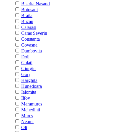
Bistrita Nasaud
Botosani
Braila
Buzau
Calarasi
Caras Severin
Constanta
Covasna
Dambovita
Dolj
Galati
Giurgiu
Gorj
Harghita
Hunedoara
Ialomita
Ilfov
Maramures
Mehedinti
Mures
Neamt
Olt