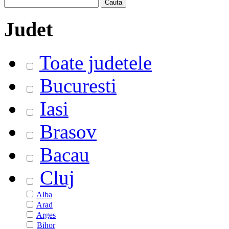
Judet
Toate judetele
Bucuresti
Iasi
Brasov
Bacau
Cluj
Alba
Arad
Arges
Bihor