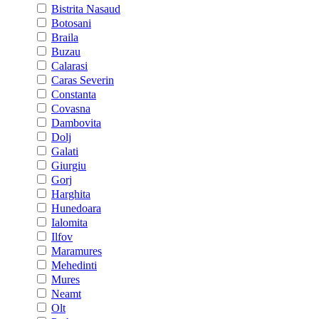
Bistrita Nasaud
Botosani
Braila
Buzau
Calarasi
Caras Severin
Constanta
Covasna
Dambovita
Dolj
Galati
Giurgiu
Gorj
Harghita
Hunedoara
Ialomita
Ilfov
Maramures
Mehedinti
Mures
Neamt
Olt