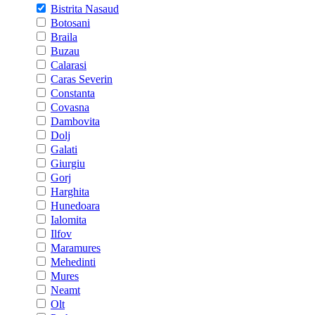
Bistrita Nasaud
Botosani
Braila
Buzau
Calarasi
Caras Severin
Constanta
Covasna
Dambovita
Dolj
Galati
Giurgiu
Gorj
Harghita
Hunedoara
Ialomita
Ilfov
Maramures
Mehedinti
Mures
Neamt
Olt