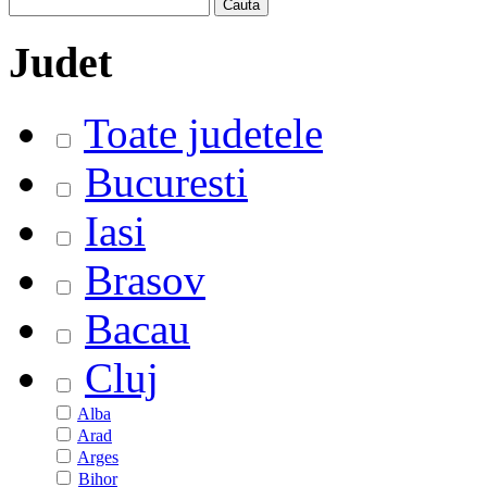
Judet
Toate judetele
Bucuresti
Iasi
Brasov
Bacau
Cluj
Alba
Arad
Arges
Bihor