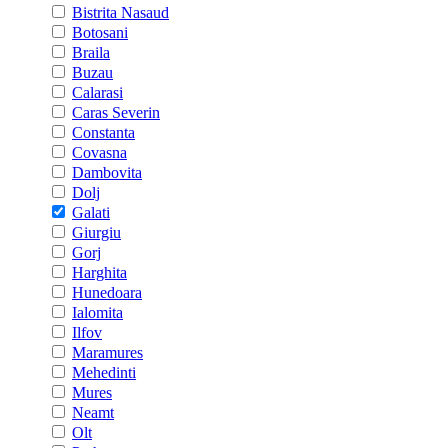
Bistrita Nasaud
Botosani
Braila
Buzau
Calarasi
Caras Severin
Constanta
Covasna
Dambovita
Dolj
Galati
Giurgiu
Gorj
Harghita
Hunedoara
Ialomita
Ilfov
Maramures
Mehedinti
Mures
Neamt
Olt