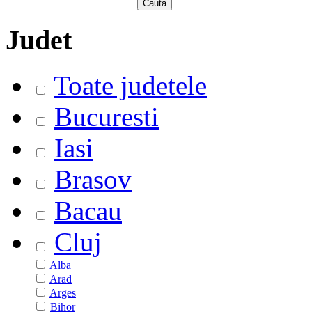
Judet
Toate judetele
Bucuresti
Iasi
Brasov
Bacau
Cluj
Alba
Arad
Arges
Bihor