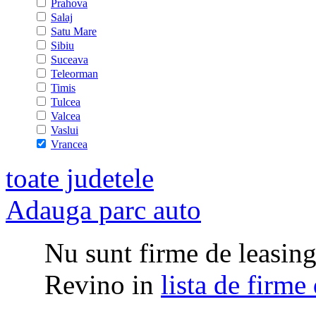
Prahova
Salaj
Satu Mare
Sibiu
Suceava
Teleorman
Timis
Tulcea
Valcea
Vaslui
Vrancea
toate judetele
Adauga parc auto
Nu sunt firme de leasing 
Revino in
lista de firme