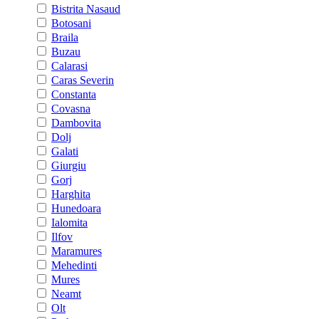
Bistrita Nasaud
Botosani
Braila
Buzau
Calarasi
Caras Severin
Constanta
Covasna
Dambovita
Dolj
Galati
Giurgiu
Gorj
Harghita
Hunedoara
Ialomita
Ilfov
Maramures
Mehedinti
Mures
Neamt
Olt