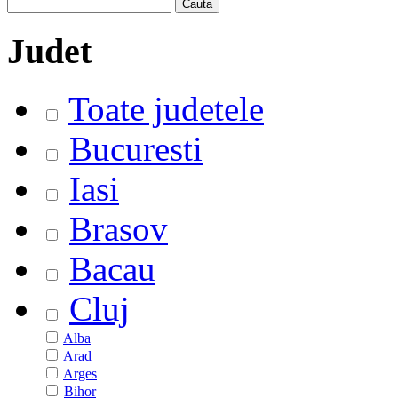
Judet
Toate judetele
Bucuresti
Iasi
Brasov
Bacau
Cluj
Alba
Arad
Arges
Bihor